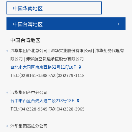
中国华南地区
中国台湾地区
中国台湾地区
沛华集团台北总公司 | 沛华实业股份有限公司 | 沛华船务代理有
限公司 | 沛骅航空货运承揽股份有限公司
台北市大同区南京西路62号11F/10F
TEL:(02)8161-1588 FAX:(02)2779-1118
沛华集团台中分公司
台中市西区台湾大道二段218号18F
TEL:(04)2328-9545 FAX:(04)2328-3965
沛华集团高雄分公司